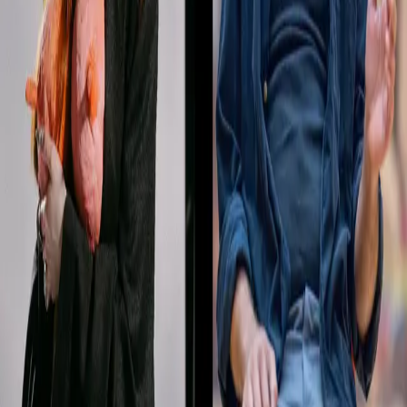
herbstkabarett (Doppelabend)
steirischer herbst
/
herbstkabarett (Doppelabend)
Termine
Details
Keine bevorstehenden
Veranstaltungen gefunden.
Derzeit gibt es keine bevorstehenden