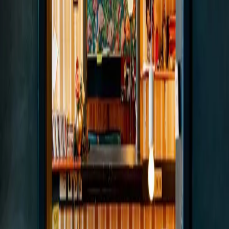
Bronski und Grünberg
Gutschein
Kontakt
Keine bevorstehenden
Veranstaltungen gefunden.
Derzeit gibt es keine bevorstehenden
Veranstaltungen. Schauen Sie bald wieder vorbei!
Bronski und Grünberg
Kontaktiere uns