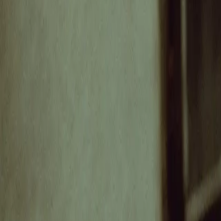
Faust Club
Faust Club
So., 15. März 2026 um 19:30
Bronski und Grünberg