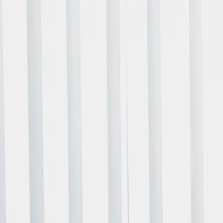
|
theaterzentrum deutschlandsberg