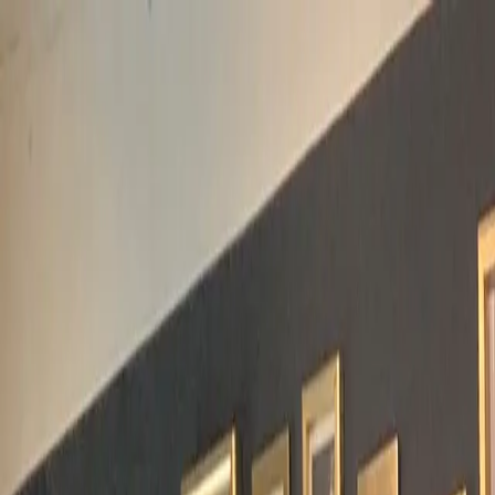
|
theaterzentrum deutschlandsberg