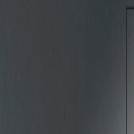
eaterzentrum.at
or
+43 3462 6934