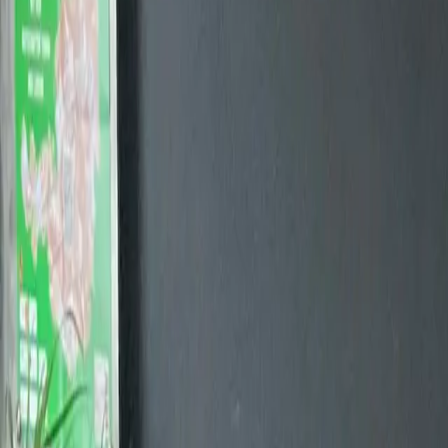
theaterzentrum deutschlandsberg
Voucher
Contact
Contact
theaterzentrum deutschlandsberg
For ticket support enqueries, please contact:
office@th
Organiser:
theaterzentrum deutschlandsberg
Address:
AT, Deutschlandsberg, Untere Schmiedgasse 11, 8530